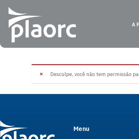
A 
Desculpe, você não tem permissão para
Menu