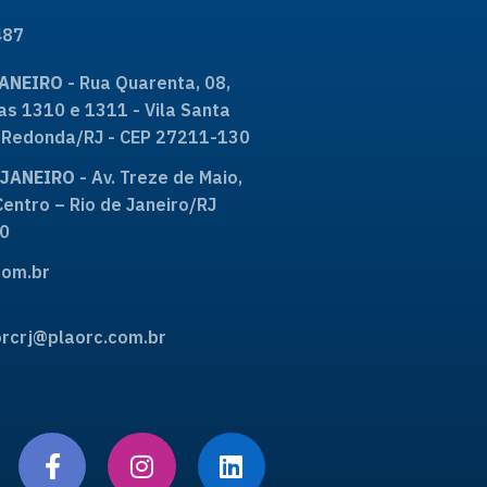
487
JANEIRO
- Rua Quarenta, 08,
as 1310 e 1311 - Vila Santa
ta Redonda/RJ - CEP 27211-130
E JANEIRO
- Av. Treze de Maio,
Centro – Rio de Janeiro/RJ
0
om.br
rcrj@plaorc.com.br