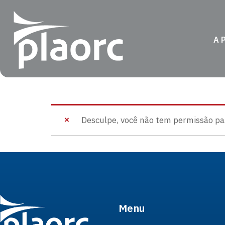
A 
Desculpe, você não tem permissão para
Menu