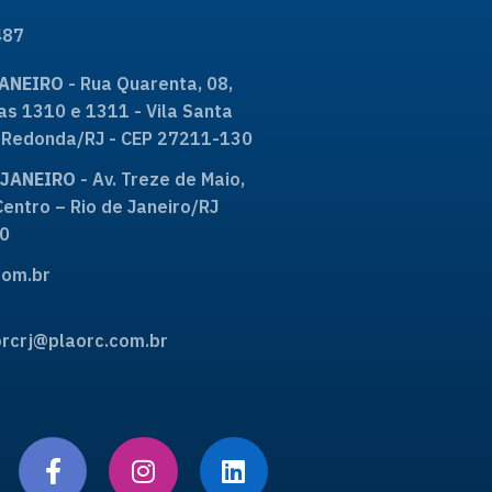
487
JANEIRO
- Rua Quarenta, 08,
as 1310 e 1311 - Vila Santa
ta Redonda/RJ - CEP 27211-130
E JANEIRO
- Av. Treze de Maio,
Centro – Rio de Janeiro/RJ
0
om.br
rcrj@plaorc.com.br