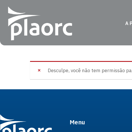
A 
Desculpe, você não tem permissão para
Menu