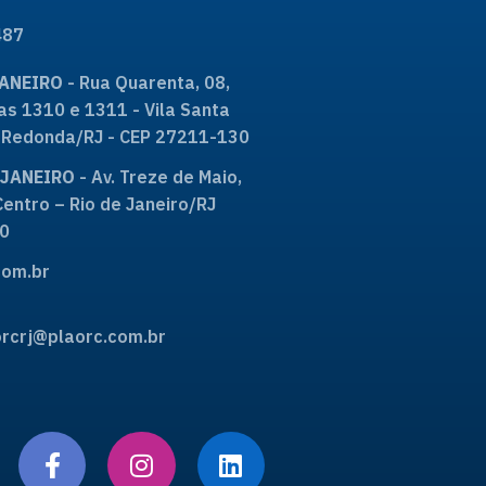
487
JANEIRO
- Rua Quarenta, 08,
as 1310 e 1311 - Vila Santa
ta Redonda/RJ - CEP 27211-130
E JANEIRO
- Av. Treze de Maio,
Centro – Rio de Janeiro/RJ
0
om.br
rcrj@plaorc.com.br