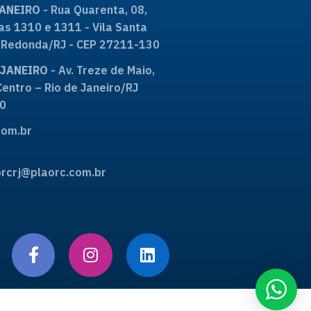
JANEIRO
- Rua Quarenta, 08,
as 1310 e 1311 - Vila Santa
ta Redonda/RJ - CEP 27211-130
E JANEIRO
- Av. Treze de Maio,
Centro – Rio de Janeiro/RJ
0
om.br
rcrj@plaorc.com.br