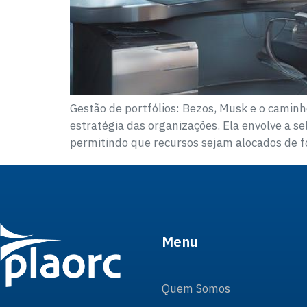
Gestão de portfólios: Bezos, Musk e o camin
estratégia das organizações. Ela envolve a se
permitindo que recursos sejam alocados de f
Menu
Quem Somos