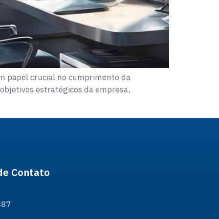
um papel crucial no cumprimento da
 objetivos estratégicos da empresa,
de Contato
487