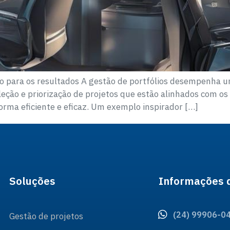
ho para os resultados A gestão de portfólios desempenha 
leção e priorização de projetos que estão alinhados com os
orma eficiente e eficaz. Um exemplo inspirador […]
Soluções
Informações 
(24) 99906-0
Gestão de projetos