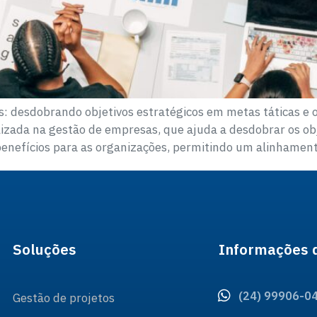
: desdobrando objetivos estratégicos em metas táticas e 
zada na gestão de empresas, que ajuda a desdobrar os obj
benefícios para as organizações, permitindo um alinhament
Soluções
Informações 
(24) 99906-0
Gestão de projetos