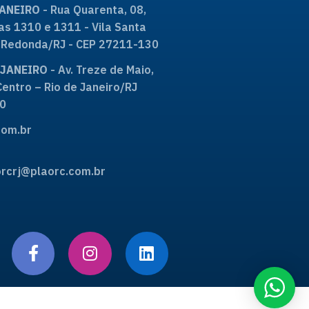
JANEIRO
- Rua Quarenta, 08,
as 1310 e 1311 - Vila Santa
ta Redonda/RJ - CEP 27211-130
E JANEIRO
- Av. Treze de Maio,
Centro – Rio de Janeiro/RJ
0
om.br
rcrj@plaorc.com.br