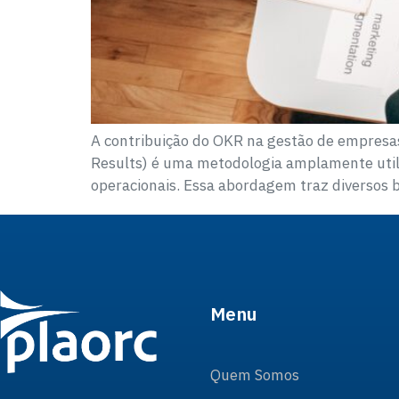
A contribuição do OKR na gestão de empresas
Results) é uma metodologia amplamente utili
operacionais. Essa abordagem traz diversos 
Menu
Quem Somos