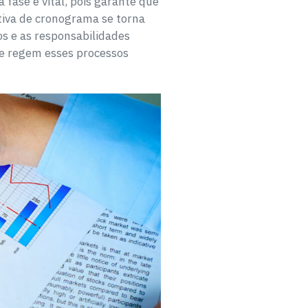
 fase é vital, pois garante que
ativa de cronograma se torna
os e as responsabilidades
ue regem esses processos