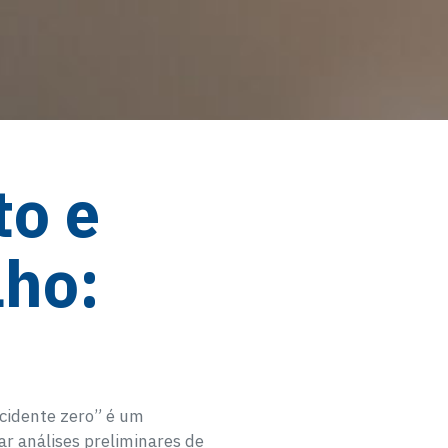
to e
lho:
acidente zero” é um
ar análises preliminares de