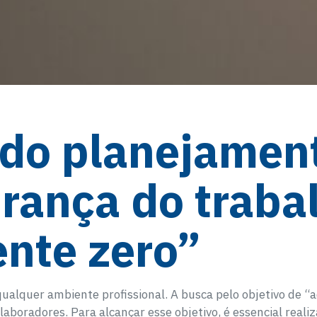
 do planejamen
rança do traba
ente zero”
alquer ambiente profissional. A busca pelo objetivo de “
boradores. Para alcançar esse objetivo, é essencial realiz