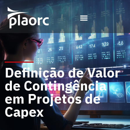
Definição de Valor
de Contingência
em Projetos de
Capex