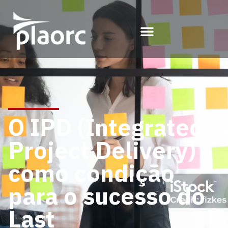
O IPD (Integrated
Project Delivery)
como condição
para o sucesso do
Last