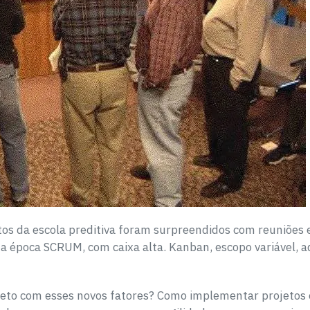
tos da escola preditiva foram surpreendidos com reuniões 
 época SCRUM, com caixa alta. Kanban, escopo variável, 
eto com esses novos fatores? Como implementar projetos 