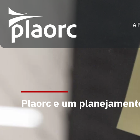
A 
Plaorc e um planejament