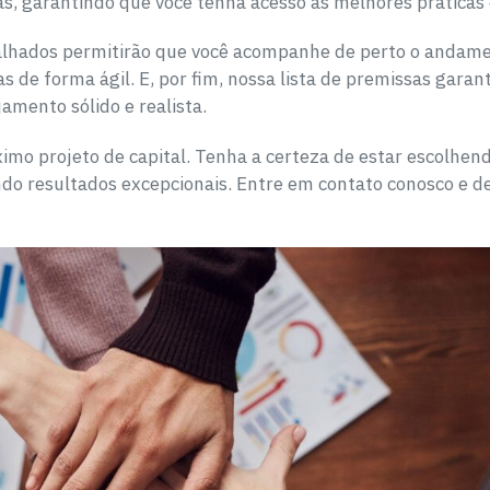
as, garantindo que você tenha acesso às melhores práticas 
talhados permitirão que você acompanhe de perto o andamen
s de forma ágil. E, por fim, nossa lista de premissas garan
mento sólido e realista.
ximo projeto de capital. Tenha a certeza de estar escolhe
indo resultados excepcionais. Entre em contato conosco e